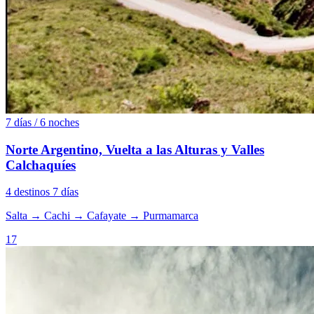
7 días / 6 noches
Norte Argentino, Vuelta a las Alturas y Valles
Calchaquíes
4 destinos
7 días
Salta
→
Cachi
→
Cafayate
→
Purmamarca
17