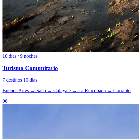
10 días / 9 noches
Turismo Comunitario
7 destinos
10 días
Buenos Aires
→
Salta
→
Cafayate
→
La Rinconada
→
Corralito
06