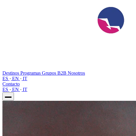
Destinos
Programas
Grupos
B2B
Nosotros
ES
·
EN
·
IT
Contacto
ES
·
EN
·
IT