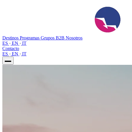
Destinos
Programas
Grupos
B2B
Nosotros
ES
·
EN
·
IT
Contacto
ES
·
EN
·
IT