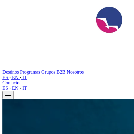
Destinos
Programas
Grupos
B2B
Nosotros
ES
·
EN
·
IT
Contacto
ES
·
EN
·
IT