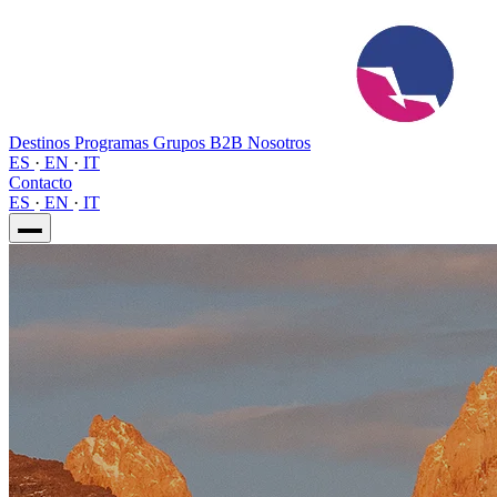
Destinos
Programas
Grupos
B2B
Nosotros
ES
·
EN
·
IT
Contacto
ES
·
EN
·
IT