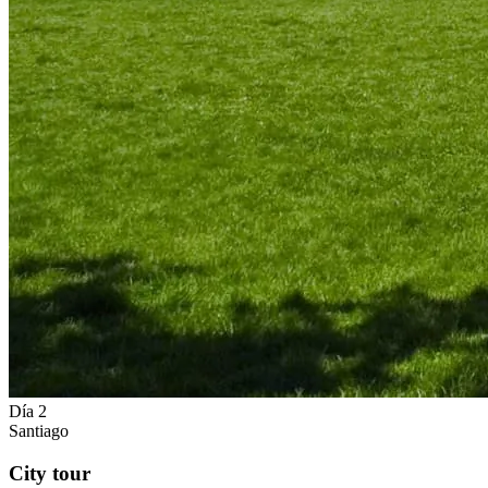
Día 2
Santiago
City tour