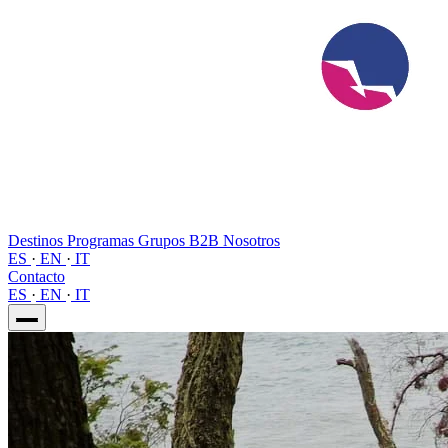
Destinos
Programas
Grupos
B2B
Nosotros
ES
·
EN
·
IT
Contacto
ES
·
EN
·
IT