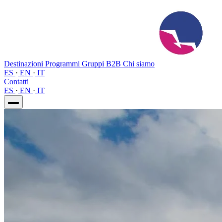
Destinazioni
Programmi
Gruppi
B2B
Chi siamo
ES
·
EN
·
IT
Contatti
ES
·
EN
·
IT