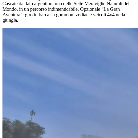
Cascate dal lato argentino, una delle Sette Meraviglie Naturali del
Mondo, in un percorso indimenticabile. Opzionale "La Gran
Aventura": giro in barca su gommoni zodiac e veicoli 4x4 nella
giungla.