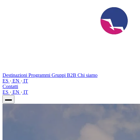
Destinazioni
Programmi
Gruppi
B2B
Chi siamo
ES
·
EN
·
IT
Contatti
ES
·
EN
·
IT